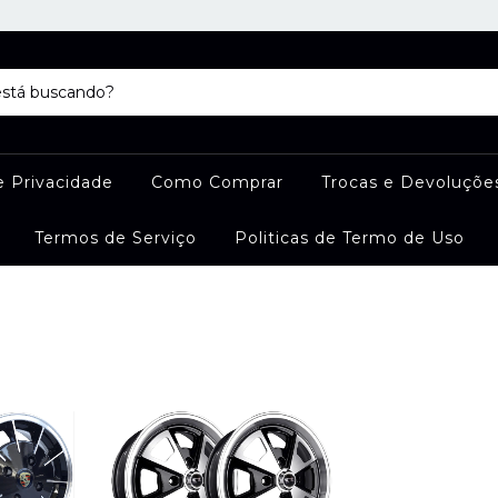
e Privacidade
Como Comprar
Trocas e Devoluçõe
Termos de Serviço
Politicas de Termo de Uso