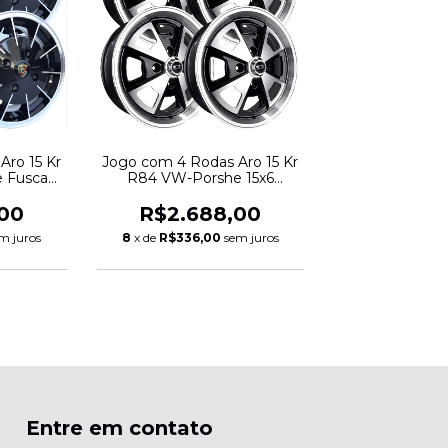
Aro 15 Kr
Jogo com 4 Rodas Aro 15 Kr
e Fusca
R84 VW-Porshe 15x6
130 BD
Furação 4x130 BD Preto
tado
Diamantado
00
R$2.688,00
m juros
8
x de
R$336,00
sem juros
Entre em contato