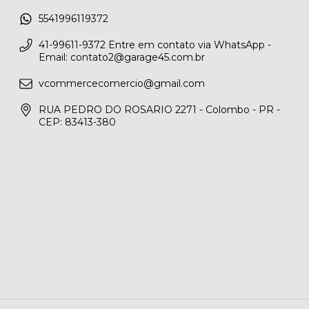
5541996119372
41-99611-9372 Entre em contato via WhatsApp -
Email:
contato2@garage45.com.br
vcommercecomercio@gmail.com
RUA PEDRO DO ROSARIO 2271 - Colombo - PR -
CEP: 83413-380