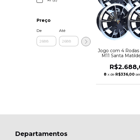
Preço
De
Até
Jogo com 4 Rodas 
M11 Santa Matild
15x6 Furação 4x
Preto Diaman
R$2.688,
8
x de
R$336,00
se
Departamentos