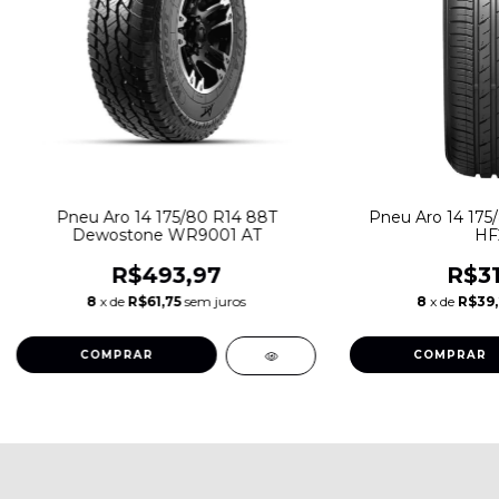
Pneu Aro 14 175/80 R14 88T
Pneu Aro 14 175/
Dewostone WR9001 AT
HF
R$493,97
R$31
8
x de
R$61,75
sem juros
8
x de
R$39